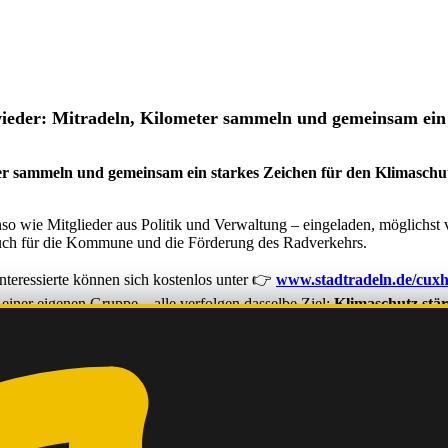
wieder: Mitradeln, Kilometer sammeln und gemeinsam ein 
er sammeln und gemeinsam ein starkes Zeichen für den Klimaschut
 wie Mitglieder aus Politik und Verwaltung – eingeladen, möglichst 
auch für die Kommune und die Förderung des Radverkehrs.
eressierte können sich kostenlos unter 👉
www.stadtradeln.de/cux
iner eigenen Gruppe – alle verfolgen dasselbe Ziel:
Klimaschutz stä
 den vergangenen Jahren konnten die Teilnehmenden beeindruckende Ki
 einem bestehenden beitreten.
Gemeinsam können wir die Rekorde wei