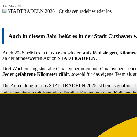
14. May 2026
Auch in diesem Jahr heißt es in der Stadt Cuxhaven 
Auch 2026 heißt es in Cuxhaven wieder:
aufs Rad steigen, Kilomet
an der bundesweiten Aktion
STADTRADELN
.
Drei Wochen lang sind alle Cuxhavenerinnen und Cuxhavener – ebenso
Jeder gefahrene Kilometer zählt
, sowohl für das eigene Team als 
Die Anmeldung für das STADTRADELN 2026 ist bereits geöffnet. Int
oder gemeinsam mit Freunden, Familie, Kolleginnen und Kollegen in e
Für Cuxhaven ist es bereits die
sechste Teilnahme
an der Aktion. In
Rekord aufgestellt.
Wer mitmachen möchte, kann jederzeit online ein Team gründen oder
den Klimaschutz in die Pedale tritt.