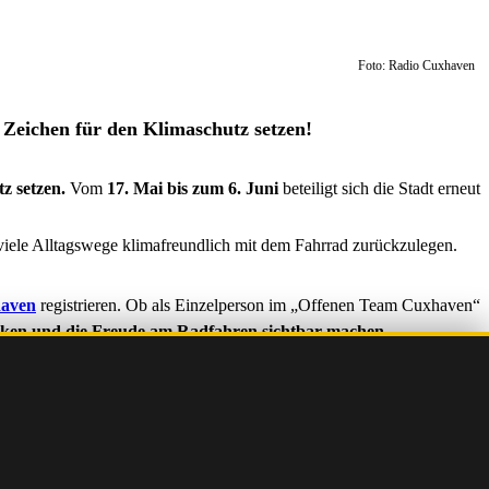
Foto: Radio Cuxhaven
Zeichen für den Klimaschutz setzen!
z setzen.
Vom
17. Mai bis zum 6. Juni
beteiligt sich die Stadt erneut
viele Alltagswege klimafreundlich mit dem Fahrrad zurückzulegen.
haven
registrieren. Ob als Einzelperson im „Offenen Team Cuxhaven“
rken und die Freude am Radfahren sichtbar machen.
lometerzahlen sammeln – im letzten Jahr wurde sogar ein neuer
ter steigern und zeigen, dass Cuxhaven mit voller Energie für