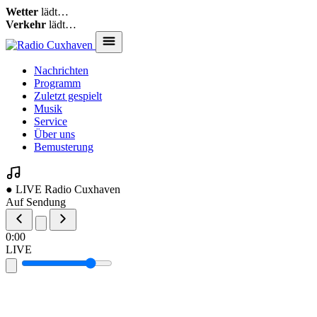
Wetter
lädt…
Verkehr
lädt…
Nachrichten
Programm
Zuletzt gespielt
Musik
Service
Über uns
Bemusterung
● LIVE
Radio Cuxhaven
Auf Sendung
0:00
LIVE