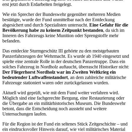
erst jetzt durch Erdarbeiten freigelegt.
Wie ein Sprecher der Bundeswehr gegenüber mehreren Medien
bestätigte, wurde der Fund unmittelbar nach der Entdeckung
abgesichert und durch Spezialisten untersucht.
Eine Gefahr für die
Bevölkerung habe zu keinem Zeitpunkt bestanden
, da sich im
Inneren des Fahrzeugs keine Munition oder Sprengstoffe mehr
befanden.
Das entdeckte Sturmgeschütz III gehörte zu den meistgebauten
Panzerfahrzeugen der Wehrmacht. Es wurde ab 1940 eingesetzt und
spielte eine zentrale Rolle in der deutschen Panzertruppe. Dass ein
solches Fahrzeug in Nordholz auftaucht, überrascht Historiker nicht:
Der Fliegerhorst Nordholz war im Zweiten Weltkrieg ein
bedeutender Luftwaffenstandort
, an dem zahlreiche militärische
Fahrzeuge stationiert waren oder zurückgelassen wurden.
Aktuell wird geprüft, wie mit dem Fund weiter verfahren wird.
Möglich sind eine fachgerechte Bergung, eine Restaurierung oder
die Übergabe an ein militärhistorisches Museum. Die Bundeswehr
betont, dass die Entscheidung noch aussteht und weitere
Untersuchungen laufen.
Für die Region ist der Fund ein seltenes Stück Zeitgeschichte – und
ein eindrucksvoller Hinweis darauf, wie viel militärisches Material